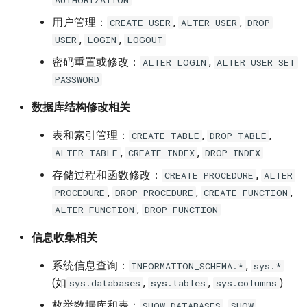
AUTHORIZATION
用户管理：
,
,
CREATE USER
ALTER USER
DROP
,
,
USER
LOGIN
LOGOUT
密码重置或修改：
,
ALTER LOGIN
ALTER USER SET
PASSWORD
数据库结构修改相关
表和索引管理：
,
,
CREATE TABLE
DROP TABLE
,
,
ALTER TABLE
CREATE INDEX
DROP INDEX
存储过程和函数修改：
,
CREATE PROCEDURE
ALTER
,
,
,
PROCEDURE
DROP PROCEDURE
CREATE FUNCTION
,
ALTER FUNCTION
DROP FUNCTION
信息收集相关
系统信息查询：
,
INFORMATION_SCHEMA.*
sys.*
(如
,
,
)
sys.databases
sys.tables
sys.columns
枚举数据库和表：
,
SHOW DATABASES
SHOW