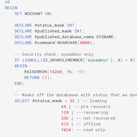
AS
BEGIN
SET
NOCOUNT
ON
;
DECLARE
@
status_mask
INT
;
DECLARE
@
published_mask
INT
;
DECLARE
@
published_database_name
SYSNAME
;
DECLARE
@
command
NVARCHAR
(
4000
);
-- Security check: sysadmin only
IF
(
ISNULL
(
IS_SRVROLEMEMBER
(
'sysadmin'
),
0
)
=
0
)
BEGIN
RAISERROR
(
14260
,
16
,
-
1
);
RETURN
(
1
);
END
;
-- Masks off the databases with status that we don
SELECT
@
status_mask
=
32
|
-- loading
64
|
-- pre recovery
128
|
-- recovering
256
|
-- not recovered
512
|
-- offline
1024
;
-- read only