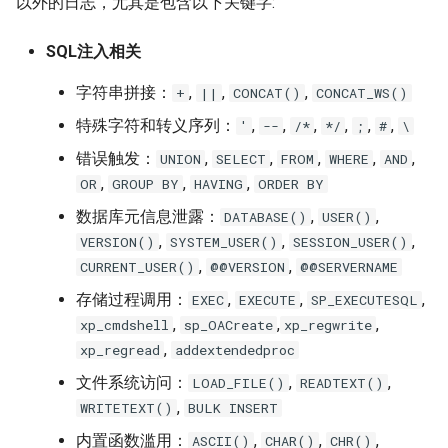
以外的日志，尤其是包含以下关键字:
SQL注入相关
字符串拼接：
,
,
,
+
||
CONCAT()
CONCAT_WS()
特殊字符和转义序列：
,
,
,
,
,
,
'
--
/*
*/
;
#
\
错误触发：
,
,
,
,
,
UNION
SELECT
FROM
WHERE
AND
,
,
,
OR
GROUP BY
HAVING
ORDER BY
数据库元信息泄露：
,
,
DATABASE()
USER()
,
,
,
VERSION()
SYSTEM_USER()
SESSION_USER()
,
,
CURRENT_USER()
@@VERSION
@@SERVERNAME
存储过程调用：
,
,
,
EXEC
EXECUTE
SP_EXECUTESQL
,
,
,
xp_cmdshell
sp_OACreate
xp_regwrite
,
xp_regread
addextendedproc
文件系统访问：
,
,
LOAD_FILE()
READTEXT()
,
WRITETEXT()
BULK INSERT
内置函数滥用：
,
,
,
ASCII()
CHAR()
CHR()