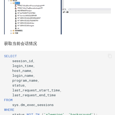
获取当前会话情况
SELECT
session_id
,
login_time
,
host_name
,
login_name
,
program_name
,
status
,
last_request_start_time
,
last_request_end_time
FROM
sys
.
dm_exec_sessions
WHERE
status
NOT
IN
(
'sleeping'
,
'background'
);