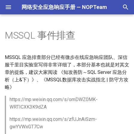
网络安全应急响应手册 — NOPTeam
正
在
MSSQL 事件排查
封面
0x00 固定证据
初
始
简介
系统快照
MSSQL 应急排查部分已经有微步在线应急响应团队、深信
化
服千里目实验室写得非常详细了，本部分基本也就是对其文
更新日记
磁盘取证
章的提炼，建议大家阅读 《知攻善防～SQL Server 应急分
搜
析（上&下）》、《MSSQL数据库攻击实战指北 | 防守方攻
处置前准备
针对性取证
索
略》
引
注意事项
内存取证
https://mp.weixin.qq.com/s/omDWZ0MK-
擎
WRTICXK3K9dZA
挖矿病毒
0x01 简介
https://mp.weixin.qq.com/s/zfUJnAiSzm-
gwYVWxGT7Cw
远控后门
0x02 用户及会话分析