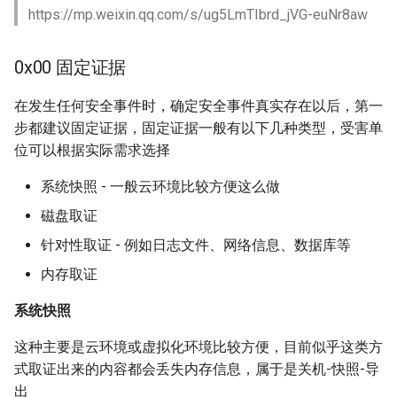
https://mp.weixin.qq.com/s/ug5LmTIbrd_jVG-euNr8aw
勒索病毒
0x03 MSSQL 登录日志分析
0x00 固定证据
暴力破解
0x04 SQL执行日志分析
在发生任何安全事件时，确定安全事件真实存在以后，第一
非持续性事件
0x05 存储过程排查
步都建议固定证据，固定证据一般有以下几种类型，受害单
位可以根据实际需求选择
恶意软件包供应链攻
1. 排查系统存储过程
系统快照 - 一般云环境比较方便这么做
隧道
2. 排查扩展存储过程
磁盘取证
常规安全检查
3. 用户自定义存储过程
针对性取证 - 例如日志文件、网络信息、数据库等
内存取证
善后阶段
0x06 程序集排查
系统快照
常见问题的解决方法
1. 查找当前数据库中的程序
这种主要是云环境或虚拟化环境比较方便，目前似乎这类方
集
式取证出来的内容都会丢失内存信息，属于是关机-快照-导
小技巧
出
2. 查找程序集对应的文件