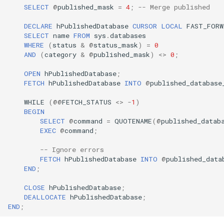
SELECT
@
published_mask
=
4
;
-- Merge published
DECLARE
hPublishedDatabase
CURSOR
LOCAL
FAST_FORW
SELECT
name
FROM
sys
.
databases
WHERE
(
status
&
@
status_mask
)
=
0
AND
(
category
&
@
published_mask
)
<>
0
;
OPEN
hPublishedDatabase
;
FETCH
hPublishedDatabase
INTO
@
published_database
WHILE
(
@@
FETCH_STATUS
<>
-
1
)
BEGIN
SELECT
@
command
=
QUOTENAME
(
@
published_datab
EXEC
@
command
;
-- Ignore errors
FETCH
hPublishedDatabase
INTO
@
published_data
END
;
CLOSE
hPublishedDatabase
;
DEALLOCATE
hPublishedDatabase
;
END
;