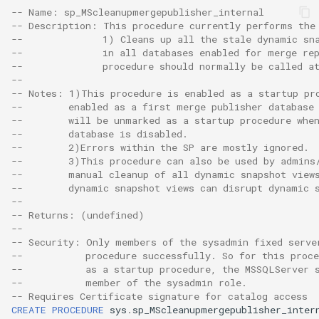
-- Name: sp_MScleanupmergepublisher_internal
-- Description: This procedure currently performs the
--              1) Cleans up all the stale dynamic sn
--              in all databases enabled for merge re
--              procedure should normally be called a
--
-- Notes: 1)This procedure is enabled as a startup pr
--        enabled as a first merge publisher database
--        will be unmarked as a startup procedure whe
--        database is disabled.
--        2)Errors within the SP are mostly ignored.
--        3)This procedure can also be used by admins
--        manual cleanup of all dynamic snapshot view
--        dynamic snapshot views can disrupt dynamic 
--
-- Returns: (undefined)
--
-- Security: Only members of the sysadmin fixed serve
--           procedure successfully. So for this proce
--           as a startup procedure, the MSSQLServer 
--           member of the sysadmin role.
-- Requires Certificate signature for catalog access
CREATE
PROCEDURE
sys
.
sp_MScleanupmergepublisher_inter